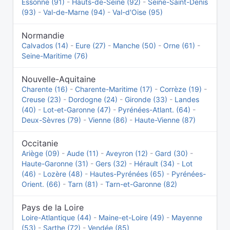
Essonne (91)
-
Hauts-de-Seine (92)
-
Seine-Saint-Denis
(93)
-
Val-de-Marne (94)
-
Val-d'Oise (95)
Normandie
Calvados (14)
-
Eure (27)
-
Manche (50)
-
Orne (61)
-
Seine-Maritime (76)
Nouvelle-Aquitaine
Charente (16)
-
Charente-Maritime (17)
-
Corrèze (19)
-
Creuse (23)
-
Dordogne (24)
-
Gironde (33)
-
Landes
(40)
-
Lot-et-Garonne (47)
-
Pyrénées-Atlant. (64)
-
Deux-Sèvres (79)
-
Vienne (86)
-
Haute-Vienne (87)
Occitanie
Ariège (09)
-
Aude (11)
-
Aveyron (12)
-
Gard (30)
-
Haute-Garonne (31)
-
Gers (32)
-
Hérault (34)
-
Lot
(46)
-
Lozère (48)
-
Hautes-Pyrénées (65)
-
Pyrénées-
Orient. (66)
-
Tarn (81)
-
Tarn-et-Garonne (82)
Pays de la Loire
Loire-Atlantique (44)
-
Maine-et-Loire (49)
-
Mayenne
(53)
-
Sarthe (72)
-
Vendée (85)