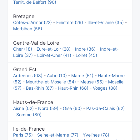
Territ. de Belfort (90)
Bretagne
Côtes-d'Armor (22)
-
Finistère (29)
-
Ille-et-Vilaine (35)
-
Morbihan (56)
Centre-Val de Loire
Cher (18)
-
Eure-et-Loir (28)
-
Indre (36)
-
Indre-et-
Loire (37)
-
Loir-et-Cher (41)
-
Loiret (45)
Grand Est
Ardennes (08)
-
Aube (10)
-
Marne (51)
-
Haute-Marne
(52)
-
Meurthe-et-Moselle (54)
-
Meuse (55)
-
Moselle
(57)
-
Bas-Rhin (67)
-
Haut-Rhin (68)
-
Vosges (88)
Hauts-de-France
Aisne (02)
-
Nord (59)
-
Oise (60)
-
Pas-de-Calais (62)
-
Somme (80)
Ile-de-France
Paris (75)
-
Seine-et-Marne (77)
-
Yvelines (78)
-