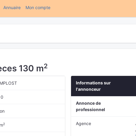
(current)
Annuaire
Mon compte
2
èces 130 m
Informations sur
MPLOST
l'annonceur
10
Annonce de
professionnel
on
Agence
2
 m