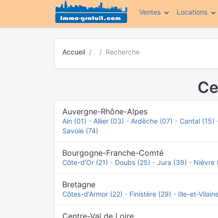
Ventes
Locations
Accueil
Recherche
Ce
Auvergne-Rhône-Alpes
Ain (01)
-
Allier (03)
-
Ardèche (07)
-
Cantal (15)
Savoie (74)
Bourgogne-Franche-Comté
Côte-d'Or (21)
-
Doubs (25)
-
Jura (39)
-
Nièvre 
Bretagne
Côtes-d'Armor (22)
-
Finistère (29)
-
Ille-et-Vilain
Centre-Val de Loire