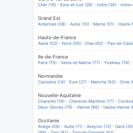
Cher (18)
-
Eure-et-Loir (28)
-
Indre (36)
-
Indre-
Grand Est
Ardennes (08)
-
Aube (10)
-
Marne (51)
-
Haute-
Hauts-de-France
Aisne (02)
-
Nord (59)
-
Oise (60)
-
Pas-de-Calai
Ile-de-France
Paris (75)
-
Seine-et-Marne (77)
-
Yvelines (78)
Normandie
Calvados (14)
-
Eure (27)
-
Manche (50)
-
Orne (
Nouvelle-Aquitaine
Charente (16)
-
Charente-Maritime (17)
-
Corrèze
Deux-Sèvres (79)
-
Vienne (86)
-
Haute-Vienne (
Occitanie
Ariège (09)
-
Aude (11)
-
Aveyron (12)
-
Gard (30
(66)
-
Tarn (81)
-
Tarn-et-Garonne (82)