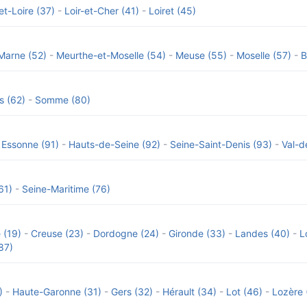
et-Loire (37)
-
Loir-et-Cher (41)
-
Loiret (45)
Marne (52)
-
Meurthe-et-Moselle (54)
-
Meuse (55)
-
Moselle (57)
-
B
s (62)
-
Somme (80)
-
Essonne (91)
-
Hauts-de-Seine (92)
-
Seine-Saint-Denis (93)
-
Val-d
61)
-
Seine-Maritime (76)
 (19)
-
Creuse (23)
-
Dordogne (24)
-
Gironde (33)
-
Landes (40)
-
L
87)
)
-
Haute-Garonne (31)
-
Gers (32)
-
Hérault (34)
-
Lot (46)
-
Lozère 