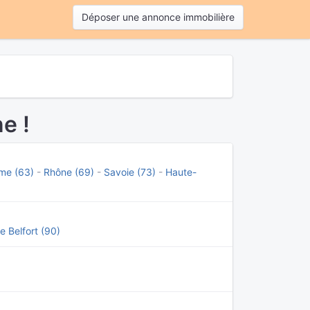
Déposer une annonce immobilière
e !
me (63)
-
Rhône (69)
-
Savoie (73)
-
Haute-
de Belfort (90)