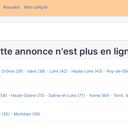
(current)
Annuaire
Mon compte
tte annonce n'est plus en lign
-
Drôme (26)
-
Isère (38)
-
Loire (42)
-
Haute-Loire (43)
-
Puy-de-Dô
(58)
-
Haute-Saône (70)
-
Saône-et-Loire (71)
-
Yonne (89)
-
Territ. 
e (35)
-
Morbihan (56)