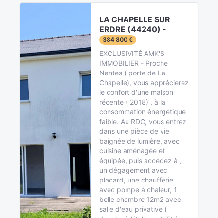
LA CHAPELLE SUR
ERDRE (44240) -
384 800 €
EXCLUSIVITÉ AMK'S
IMMOBILIER - Proche
Nantes ( porte de La
Chapelle), vous apprécierez
le confort d'une maison
récente ( 2018) , à la
consommation énergétique
faible. Au RDC, vous entrez
dans une pièce de vie
baignée de lumière, avec
cuisine aménagée et
équipée, puis accédez à ,
un dégagement avec
placard, une chaufferie
avec pompe à chaleur, 1
belle chambre 12m2 avec
salle d'eau privative (