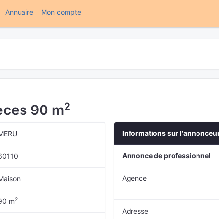
(current)
Annuaire
Mon compte
2
ièces 90 m
Informations sur l'annonceu
MERU
Annonce de professionnel
60110
Agence
Maison
2
90 m
Adresse