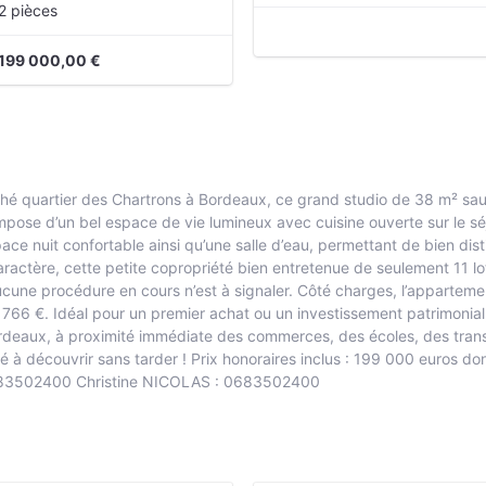
2 pièces
199 000,00 €
é quartier des Chartrons à Bordeaux, ce grand studio de 38 m² sau
se d’un bel espace de vie lumineux avec cuisine ouverte sur le séjo
ce nuit confortable ainsi qu’une salle d’eau, permettant de bien dis
actère, cette petite copropriété bien entretenue de seulement 11 lot
cune procédure en cours n’est à signaler. Côté charges, l’appartemen
de 766 €. Idéal pour un premier achat ou un investissement patrimonia
rdeaux, à proximité immédiate des commerces, des écoles, des transp
à découvrir sans tarder ! Prix honoraires inclus : 199 000 euros do
0683502400 Christine NICOLAS : 0683502400