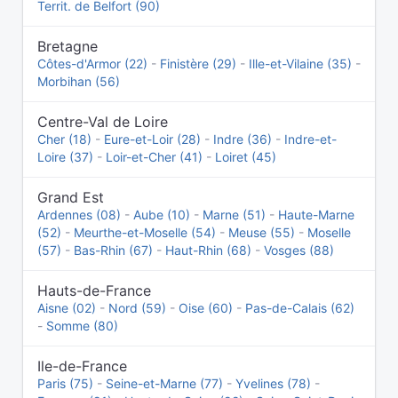
Territ. de Belfort (90)
Bretagne
Côtes-d'Armor (22)
-
Finistère (29)
-
Ille-et-Vilaine (35)
-
Morbihan (56)
Centre-Val de Loire
Cher (18)
-
Eure-et-Loir (28)
-
Indre (36)
-
Indre-et-
Loire (37)
-
Loir-et-Cher (41)
-
Loiret (45)
Grand Est
Ardennes (08)
-
Aube (10)
-
Marne (51)
-
Haute-Marne
(52)
-
Meurthe-et-Moselle (54)
-
Meuse (55)
-
Moselle
(57)
-
Bas-Rhin (67)
-
Haut-Rhin (68)
-
Vosges (88)
Hauts-de-France
Aisne (02)
-
Nord (59)
-
Oise (60)
-
Pas-de-Calais (62)
-
Somme (80)
Ile-de-France
Paris (75)
-
Seine-et-Marne (77)
-
Yvelines (78)
-