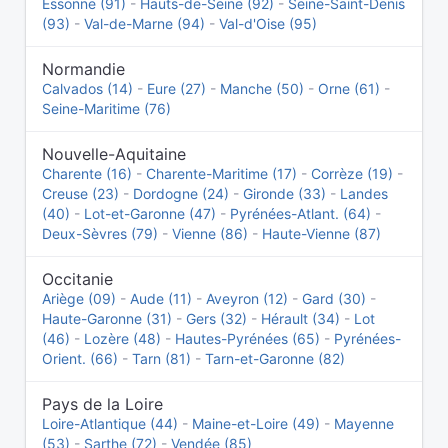
Essonne (91)
-
Hauts-de-Seine (92)
-
Seine-Saint-Denis
(93)
-
Val-de-Marne (94)
-
Val-d'Oise (95)
Normandie
Calvados (14)
-
Eure (27)
-
Manche (50)
-
Orne (61)
-
Seine-Maritime (76)
Nouvelle-Aquitaine
Charente (16)
-
Charente-Maritime (17)
-
Corrèze (19)
-
Creuse (23)
-
Dordogne (24)
-
Gironde (33)
-
Landes
(40)
-
Lot-et-Garonne (47)
-
Pyrénées-Atlant. (64)
-
Deux-Sèvres (79)
-
Vienne (86)
-
Haute-Vienne (87)
Occitanie
Ariège (09)
-
Aude (11)
-
Aveyron (12)
-
Gard (30)
-
Haute-Garonne (31)
-
Gers (32)
-
Hérault (34)
-
Lot
(46)
-
Lozère (48)
-
Hautes-Pyrénées (65)
-
Pyrénées-
Orient. (66)
-
Tarn (81)
-
Tarn-et-Garonne (82)
Pays de la Loire
Loire-Atlantique (44)
-
Maine-et-Loire (49)
-
Mayenne
(53)
-
Sarthe (72)
-
Vendée (85)