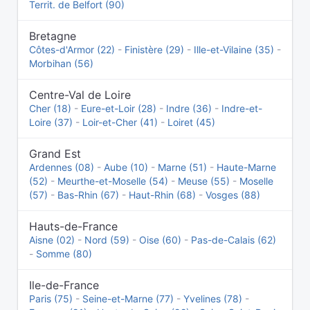
Territ. de Belfort (90)
Bretagne
Côtes-d'Armor (22)
-
Finistère (29)
-
Ille-et-Vilaine (35)
-
Morbihan (56)
Centre-Val de Loire
Cher (18)
-
Eure-et-Loir (28)
-
Indre (36)
-
Indre-et-
Loire (37)
-
Loir-et-Cher (41)
-
Loiret (45)
Grand Est
Ardennes (08)
-
Aube (10)
-
Marne (51)
-
Haute-Marne
(52)
-
Meurthe-et-Moselle (54)
-
Meuse (55)
-
Moselle
(57)
-
Bas-Rhin (67)
-
Haut-Rhin (68)
-
Vosges (88)
Hauts-de-France
Aisne (02)
-
Nord (59)
-
Oise (60)
-
Pas-de-Calais (62)
-
Somme (80)
Ile-de-France
Paris (75)
-
Seine-et-Marne (77)
-
Yvelines (78)
-