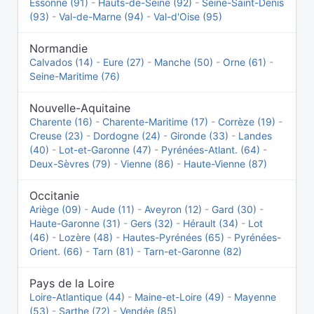
Essonne (91)
-
Hauts-de-Seine (92)
-
Seine-Saint-Denis
(93)
-
Val-de-Marne (94)
-
Val-d'Oise (95)
Normandie
Calvados (14)
-
Eure (27)
-
Manche (50)
-
Orne (61)
-
Seine-Maritime (76)
Nouvelle-Aquitaine
Charente (16)
-
Charente-Maritime (17)
-
Corrèze (19)
-
Creuse (23)
-
Dordogne (24)
-
Gironde (33)
-
Landes
(40)
-
Lot-et-Garonne (47)
-
Pyrénées-Atlant. (64)
-
Deux-Sèvres (79)
-
Vienne (86)
-
Haute-Vienne (87)
Occitanie
Ariège (09)
-
Aude (11)
-
Aveyron (12)
-
Gard (30)
-
Haute-Garonne (31)
-
Gers (32)
-
Hérault (34)
-
Lot
(46)
-
Lozère (48)
-
Hautes-Pyrénées (65)
-
Pyrénées-
Orient. (66)
-
Tarn (81)
-
Tarn-et-Garonne (82)
Pays de la Loire
Loire-Atlantique (44)
-
Maine-et-Loire (49)
-
Mayenne
(53)
-
Sarthe (72)
-
Vendée (85)