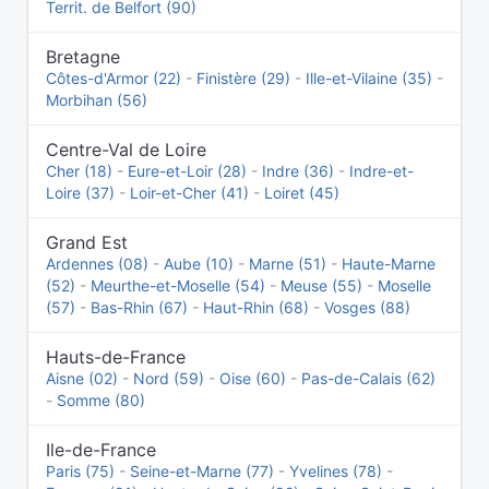
Territ. de Belfort (90)
Bretagne
Côtes-d'Armor (22)
-
Finistère (29)
-
Ille-et-Vilaine (35)
-
Morbihan (56)
Centre-Val de Loire
Cher (18)
-
Eure-et-Loir (28)
-
Indre (36)
-
Indre-et-
Loire (37)
-
Loir-et-Cher (41)
-
Loiret (45)
Grand Est
Ardennes (08)
-
Aube (10)
-
Marne (51)
-
Haute-Marne
(52)
-
Meurthe-et-Moselle (54)
-
Meuse (55)
-
Moselle
(57)
-
Bas-Rhin (67)
-
Haut-Rhin (68)
-
Vosges (88)
Hauts-de-France
Aisne (02)
-
Nord (59)
-
Oise (60)
-
Pas-de-Calais (62)
-
Somme (80)
Ile-de-France
Paris (75)
-
Seine-et-Marne (77)
-
Yvelines (78)
-