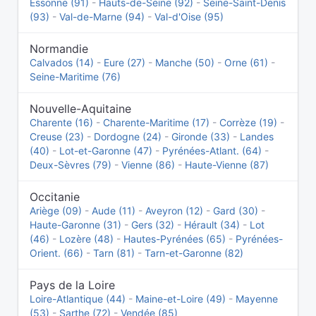
Essonne (91)
-
Hauts-de-Seine (92)
-
Seine-Saint-Denis
(93)
-
Val-de-Marne (94)
-
Val-d'Oise (95)
Normandie
Calvados (14)
-
Eure (27)
-
Manche (50)
-
Orne (61)
-
Seine-Maritime (76)
Nouvelle-Aquitaine
Charente (16)
-
Charente-Maritime (17)
-
Corrèze (19)
-
Creuse (23)
-
Dordogne (24)
-
Gironde (33)
-
Landes
(40)
-
Lot-et-Garonne (47)
-
Pyrénées-Atlant. (64)
-
Deux-Sèvres (79)
-
Vienne (86)
-
Haute-Vienne (87)
Occitanie
Ariège (09)
-
Aude (11)
-
Aveyron (12)
-
Gard (30)
-
Haute-Garonne (31)
-
Gers (32)
-
Hérault (34)
-
Lot
(46)
-
Lozère (48)
-
Hautes-Pyrénées (65)
-
Pyrénées-
Orient. (66)
-
Tarn (81)
-
Tarn-et-Garonne (82)
Pays de la Loire
Loire-Atlantique (44)
-
Maine-et-Loire (49)
-
Mayenne
(53)
-
Sarthe (72)
-
Vendée (85)