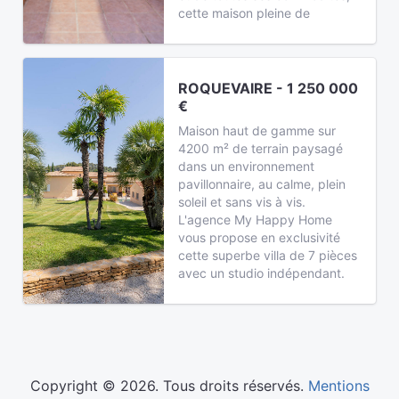
cette maison pleine de
ROQUEVAIRE - 1 250 000
€
Maison haut de gamme sur
4200 m² de terrain paysagé
dans un environnement
pavillonnaire, au calme, plein
soleil et sans vis à vis.
L'agence My Happy Home
vous propose en exclusivité
cette superbe villa de 7 pièces
avec un studio indépendant.
Copyright © 2026. Tous droits réservés.
Mentions