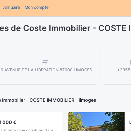
(current)
Annuaire
Mon compte
res de Coste Immobilier - COSTE
36 AVENUE DE LA LIBERATION 87000 LIMOGES
+3355
e Immobilier - COSTE IMMOBILIER - limoges
1 000 €
armante maison située dans