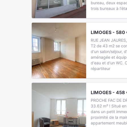
bureau, deux espac
trois bureaux à l'ét
LIMOGES - 580 
RUE JEAN JAURES, e
T2 de 43 m2 se co
d'un salon/séjour, 
aménagée et équipé
d'eau et d'un WC. C
répartiteur
LIMOGES - 458 
PROCHE FAC DE DR
33.62 m² ! Situé en 
dans un petit immeu
proximité de la mair
appartement meubl