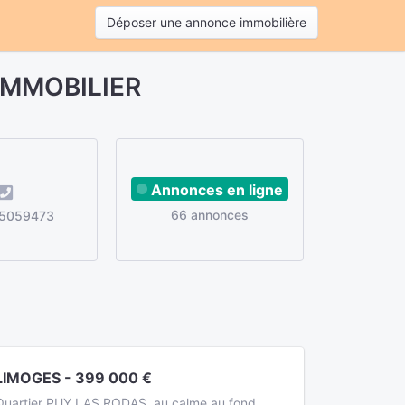
Déposer une annonce immobilière
 IMMOBILIER
Annonces en ligne
66 annonces
5059473
LIMOGES - 399 000 €
Quartier PUY LAS RODAS, au calme au fond