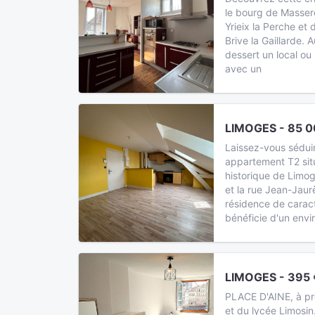
le bourg de Massere
Yrieix la Perche et
Brive la Gaillarde. 
dessert un local o
avec un
LIMOGES - 85 0
Laissez-vous sédui
appartement T2 sit
historique de Limoge
et la rue Jean-Jaur
résidence de caract
bénéficie d'un envi
LIMOGES - 395 
PLACE D'AINE, à pro
et du lycée Limosi