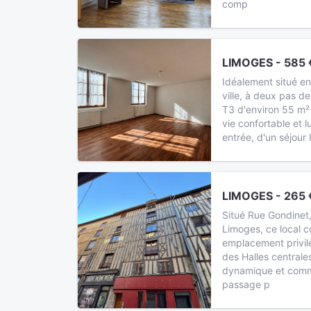
comp
LIMOGES - 585 
Idéalement situé en
ville, à deux pas d
T3 d'environ 55 m²
vie confortable et 
entrée, d'un séjour 
LIMOGES - 265 
Situé Rue Gondinet,
Limoges, ce local c
emplacement privil
des Halles centrale
dynamique et commer
passage p