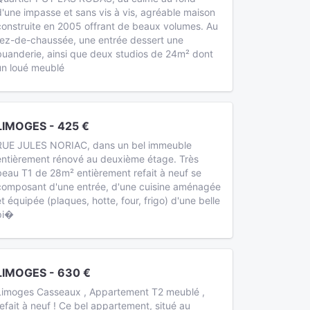
d'une impasse et sans vis à vis, agréable maison
construite en 2005 offrant de beaux volumes. Au
rez-de-chaussée, une entrée dessert une
buanderie, ainsi que deux studios de 24m² dont
un loué meublé
LIMOGES - 425 €
RUE JULES NORIAC, dans un bel immeuble
entièrement rénové au deuxième étage. Très
beau T1 de 28m² entièrement refait à neuf se
composant d'une entrée, d'une cuisine aménagée
et équipée (plaques, hotte, four, frigo) d'une belle
pi�
LIMOGES - 630 €
Limoges Casseaux , Appartement T2 meublé ,
refait à neuf ! Ce bel appartement, situé au