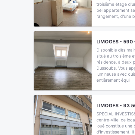
troisième étage d'u
bel appartement s
rangement, d'une bel
LIMOGES - 590 
Disponible dès main
situé au troisième 
résidence, à deux p
Dussoubs. Vous app
lumineuse avec cui
entièrement équi
LIMOGES - 93 5
SPECIAL INVESTISS
centre-ville, ce lo
loué constitue une 
d'investissement. 