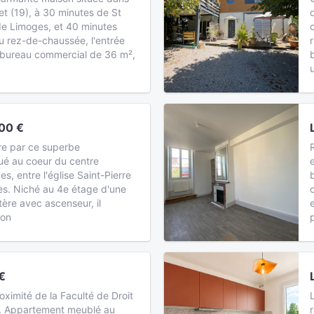
t (19), à 30 minutes de St
 de Limoges, et 40 minutes
Au rez-de-chaussée, l'entrée
u bureau commercial de 36 m²,
00 €
re par ce superbe
ué au coeur du centre
s, entre l'église Saint-Pierre
ès. Niché au 4e étage d'une
ère avec ascenseur, il
ron
€
ximité de la Faculté de Droit
n. Appartement meublé au