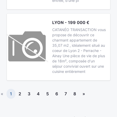
entrée, d'une pi
LYON - 199 000 €
CATANÉO TRANSACTION vous
propose de découvrir ce
charmant appartement de
35,07 m2 , idéalement situé au
coeur de Lyon 2 - Perrache -
Ainay Une pièce de vie de plus
de 18m², composée d'un
séjour convivial ouvert sur une
cuisine entièrement
«
1
2
3
4
5
6
7
8
»