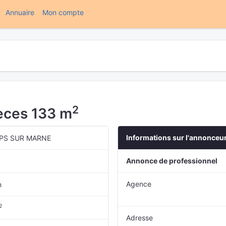
(current)
Annuaire
Mon compte
2
èces 133 m
Informations sur l'annonceu
PS SUR MARNE
Annonce de professionnel
Agence
n
2
Adresse