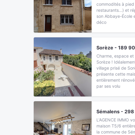
commodités à pied 
restaurants...) et 
son Abbaye-École et
déco
Sorèze - 189 9
Charme, espace et f
Sorèze ! Idéalement
village prisé de S
présente cette mai
entièrement rénové
par ses volu
Sémalens - 298
L'AGENCE IMMO vous
maison T5/6 entiè
la commune de Sém