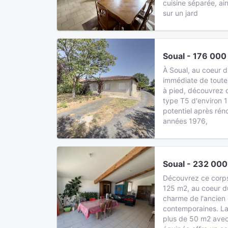
cuisine séparée, ai
sur un jard
Soual - 176 000
À Soual, au coeur du
immédiate de toute
à pied, découvrez c
type T5 d'environ 1
potentiel après rén
années 1976,
Soual - 232 000
Découvrez ce corps
125 m2, au coeur du 
charme de l'ancien 
contemporaines. La
plus de 50 m2 avec