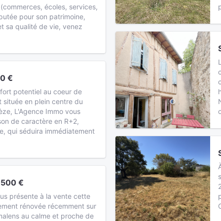
(commerces, écoles, services,
réputée pour son patrimoine,
 sa qualité de vie, venez
00 €
ort potentiel au coeur de
 située en plein centre du
orèze, L'Agence Immo vous
son de caractère en R+2,
e, qui séduira immédiatement
 500 €
 présente à la vente cette
rement rénovée récemment sur
alens au calme et proche de