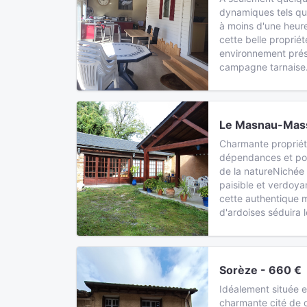
dynamiques tels que
à moins d'une heur
cette belle proprié
environnement prés
campagne tarnaise
Le Masnau-Mass
Charmante propriét
dépendances et pot
de la natureNichée
paisible et verdoy
cette authentique 
d'ardoises séduira 
Sorèze - 660 €
Idéalement située e
charmante cité de c