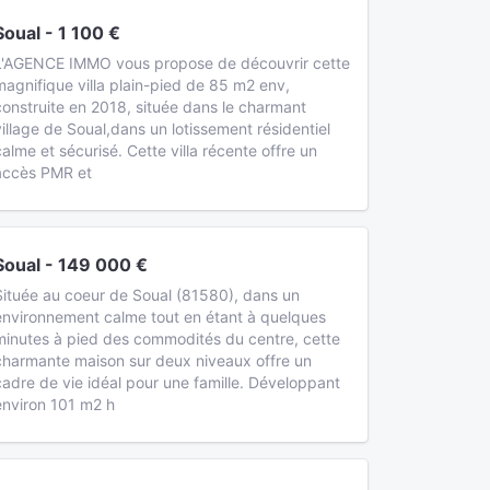
Soual - 1 100 €
L'AGENCE IMMO vous propose de découvrir cette
magnifique villa plain-pied de 85 m2 env,
construite en 2018, située dans le charmant
village de Soual,dans un lotissement résidentiel
calme et sécurisé. Cette villa récente offre un
accès PMR et
Soual - 149 000 €
Située au coeur de Soual (81580), dans un
environnement calme tout en étant à quelques
minutes à pied des commodités du centre, cette
charmante maison sur deux niveaux offre un
cadre de vie idéal pour une famille. Développant
environ 101 m2 h