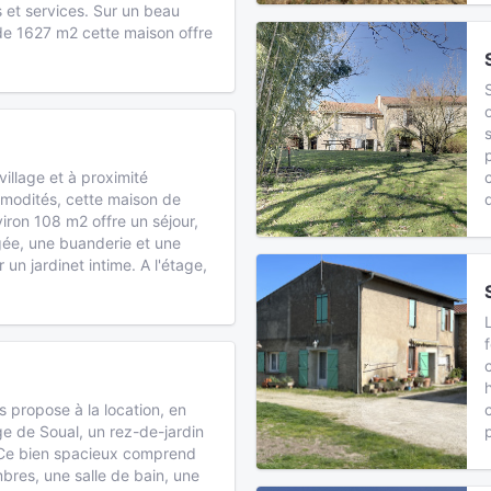
 et services. Sur un beau
s de 1627 m2 cette maison offre
village et à proximité
modités, cette maison de
viron 108 m2 offre un séjour,
ée, une buanderie et une
un jardinet intime. A l'étage,
 propose à la location, en
age de Soual, un rez-de-jardin
Ce bien spacieux comprend
res, une salle de bain, une