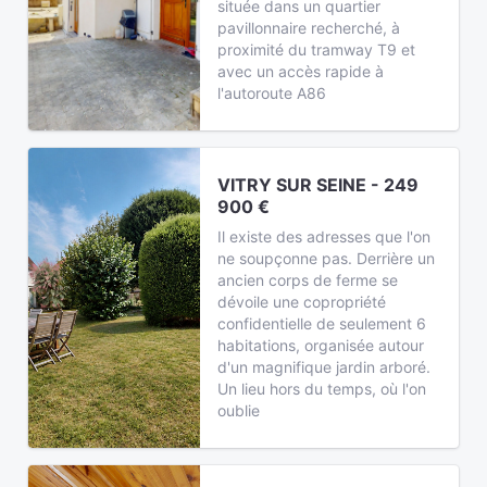
située dans un quartier
pavillonnaire recherché, à
proximité du tramway T9 et
avec un accès rapide à
l'autoroute A86
VITRY SUR SEINE - 249
900 €
Il existe des adresses que l'on
ne soupçonne pas. Derrière un
ancien corps de ferme se
dévoile une copropriété
confidentielle de seulement 6
habitations, organisée autour
d'un magnifique jardin arboré.
Un lieu hors du temps, où l'on
oublie