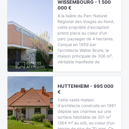
WISSEMBOURG - 1 500
000 €
A la lisière du Parc Naturel
Régional des Vosges du Nord,
cette propriété d'exception
prend place au coeur d'un
parc paysager de 4 hectares.
Conçue en 1959 par
l'architecte Walter Brune, la
maison principale de 306 m²,
véritable manifeste de
HUTTENHEIM - 995 000
€
Cette vaste maison
d'architecte construite en 1981
déploie ses charmes sur une
surface habitable de 301 m²
(364 m² au sol), au coeur d'un
terrain de plus de 20 ares. Ce