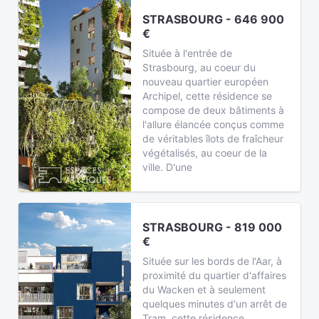
STRASBOURG - 646 900
€
Située à l'entrée de
Strasbourg, au coeur du
nouveau quartier européen
Archipel, cette résidence se
compose de deux bâtiments à
l'allure élancée conçus comme
de véritables îlots de fraîcheur
végétalisés, au coeur de la
ville. D'une
STRASBOURG - 819 000
€
Située sur les bords de l'Aar, à
proximité du quartier d'affaires
du Wacken et à seulement
quelques minutes d'un arrêt de
Tram, cette résidence