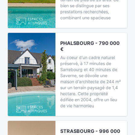
bien se distingue par ses
prestations recherchées,
combinant une spacieuse
PHALSBOURG - 790 000
€
Au coeur d'un cadre naturel
préservé, à 17 minutes de
Sarrebourg et 40 minutes de
Saverne, se dévoile une
maison d'architecte de 244 m²
sur un terrain paysagé de 1,4
hectare. Cette propriété
édifiée en 2004, offre un lieu
de vie harmonieu
STRASBOURG - 996 000