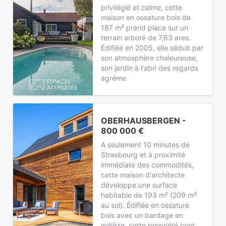
privilégié et calme, cette
maison en ossature bois de
187 m² prend place sur un
terrain arboré de 7,63 ares.
Édifiée en 2005, elle séduit par
son atmosphère chaleureuse,
son jardin à l'abri des regards
agréme
OBERHAUSBERGEN -
800 000 €
A seulement 10 minutes de
Strasbourg et à proximité
immédiate des commodités,
cette maison d'architecte
développe une surface
habitable de 193 m² (209 m²
au sol). Édifiée en ossature
bois avec un bardage en
mélèze, cette propriété cont